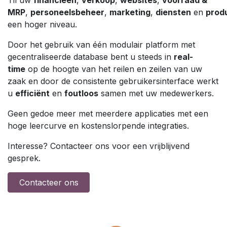
Til uw
financieën
,
verkoop
,
websites
,
voorraad &
MRP
,
personeelsbeheer
,
marketing
,
diensten
en
produ
een hoger niveau.
Door het gebruik van één modulair platform met
gecentraliseerde database bent u steeds in
real-
time
op de hoogte van het reilen en zeilen van uw
zaak en door de consistente gebruikersinterface werkt
u
efficiënt
en
foutloos
samen met uw medewerkers.
Geen gedoe meer met meerdere applicaties met een
hoge leercurve en kostenslorpende integraties.
Interesse? Contacteer ons voor een vrijblijvend
gesprek.
Contacteer ons