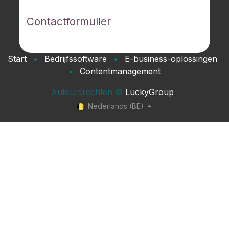
Contacteer ons
Contactformulier
Start
•
Bedrijfssoftware
•
E-business-oplossingen
•
Contentmanagement
Auteursrechten ©
​LuckyGroup​
Nederlands (BE)