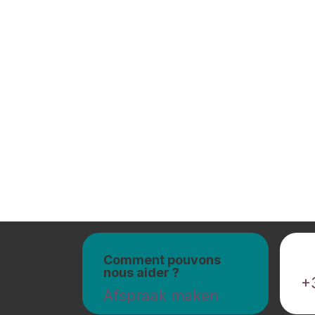
Comment pouvons
A
nous aider ?
+
Afspraak maken