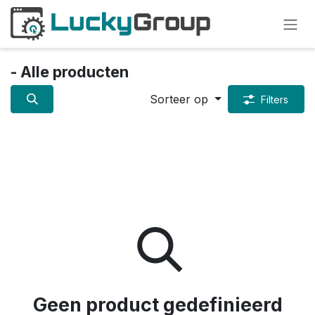
Overslaan naar inhoud
- Alle producten
Sorteer op
Filters
Geen product gedefinieerd